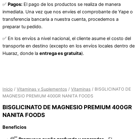
BISGLICINATO
✅
Pagos:
El pago de los productos se realiza de manera
DE
inmediata. Una vez que nos envíes el comprobante de Yape o
MAGNESIO
transferencia bancaria a nuestra cuenta, procedemos a
PREMIUM
preparar tu pedido.
400GR
NANITA
✅ En los envíos a nivel nacional, el cliente asume el costo del
FOODS
transporte en destino (excepto en los envíos locales dentro de
cantidad
Huaraz, donde la
entrega es gratuita
).
Inicio
/
Vitaminas y Suplementos
/
Vitaminas
/ BISGLICINATO DE
MAGNESIO PREMIUM 400GR NANITA FOODS
BISGLICINATO DE MAGNESIO PREMIUM 400GR
NANITA FOODS
Beneficios