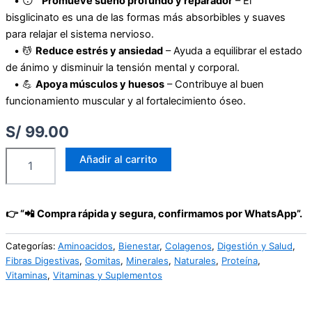
• 😴
Promueve sueño profundo y reparador
– El
bisglicinato es una de las formas más absorbibles y suaves
para relajar el sistema nervioso.
• 💆
Reduce estrés y ansiedad
– Ayuda a equilibrar el estado
de ánimo y disminuir la tensión mental y corporal.
• 💪
Apoya músculos y huesos
– Contribuye al buen
funcionamiento muscular y al fortalecimiento óseo.
S/
99.00
Añadir al carrito
👉 “📲 Compra rápida y segura, confirmamos por WhatsApp”.
Categorías:
Aminoacidos
,
Bienestar
,
Colagenos
,
Digestión y Salud
,
Fibras Digestivas
,
Gomitas
,
Minerales
,
Naturales
,
Proteína
,
Vitaminas
,
Vitaminas y Suplementos