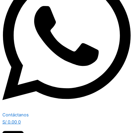
Contáctanos
S/
0.00
0