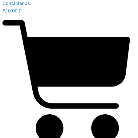
Contáctanos
S/
0.00
0