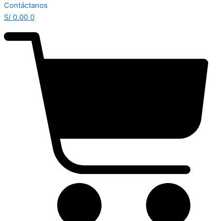
Contáctanos
S/
0.00
0