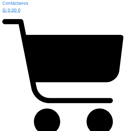
Contáctanos
S/
0.00
0