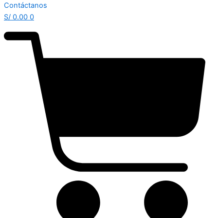
Contáctanos
S/
0.00
0